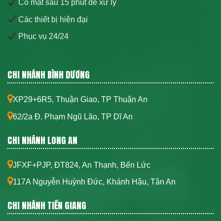
Có mặt sau 15 phút để xử lý
Các thiết bị hiện đại
Phục vụ 24/24
CHI NHÁNH BÌNH DƯƠNG
XP29+6R5, Thuận Giao, TP Thuận An
62/2a Đ. Phạm Ngũ Lão, TP Dĩ An
CHI NHÁNH LONG AN
JFXF+PJP, ĐT824, An Thạnh, Bến Lức
117A Nguyễn Huỳnh Đức, Khánh Hậu, Tân An
CHI NHÁNH TIỀN GIANG