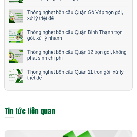
Thông nghẹt bồn cầu Quận Gò Vấp trọn gói,
xử lý triệt để
Thông nghẹt bồn cầu Quận Bình Thạnh trọn
gói, xử lý nhanh
Thông nghẹt bồn cầu Quận 12 trọn gói, không
phát sinh chi phí
Thông nghẹt bồn cầu Quận 11 trọn gói, xử lý
triệt để
Tin tức liên quan