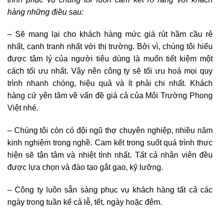
hàng những điều sau:
– Sẽ mang lại cho khách hàng mức giá rút hầm cầu rẻ
nhất, cạnh tranh nhất với thị trường. Bởi vì, chúng tôi hiểu
được tâm lý của người tiêu dùng là muốn tiết kiệm một
cách tối ưu nhất. Vậy nên công ty sẽ tối ưu hoá mọi quy
trình nhanh chóng, hiệu quả và ít phải chi nhất. Khách
hàng cứ yên tâm về vấn đề giá cả của Môi Trường Phong
Việt nhé.
– Chúng tôi còn có đội ngũ thợ chuyên nghiệp, nhiều năm
kinh nghiệm trong nghề. Cam kết trong suốt quá trình thực
hiện sẽ tận tâm và nhiệt tình nhất. Tất cả nhân viên đều
được lựa chọn và đào tạo gắt gao, kỹ lưỡng.
– Công ty luôn sẵn sàng phục vụ khách hàng tất cả các
ngày trong tuần kể cả lễ, tết, ngày hoặc đêm.