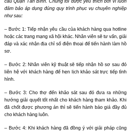
cầu Quận Tân Bình. Chúng tôi được yêu thích bởi vì luôn
đảm bảo áp dụng đúng quy trình phục vụ chuyên nghiệp
như sau:
– Bước 1: Tiếp nhận yêu cầu của khách hàng qua hotline
hoặc các trang mạng xã hội khác. Nhân viên sẽ tư vấn, giải
đáp và xác nhận địa chỉ số điện thoại để tiến hành làm hồ
sơ.
– Bước 2: Nhân viên kỹ thuật sẽ tiếp nhận hồ sơ sau đó
liên hệ với khách hàng để hẹn lịch khảo sát trực tiếp tình
hình.
– Bước 3: Cho thợ đến khảo sát sau đó đưa ra những
hướng giải quyết tốt nhất cho khách hàng tham khảo. Khi
đã chốt được phương án thì sẽ tiến hành báo giá đầy đủ
cho khách hàng luôn.
– Bước 4: Khi khách hàng đã đồng ý với giải pháp cũng