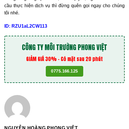
cầu thực hiện dịch vụ thì đừng quên gọi ngay cho chúng
tôi nhé.
ID: RZU1aL2CW113
CÔNG TY MÔI TRƯỜNG PHONG VIỆT
GIẢM GIÁ 30% - Có mặt sau 20 phút
0775.166.125
NGUYỄN HOÀNG PHONG VIỆT