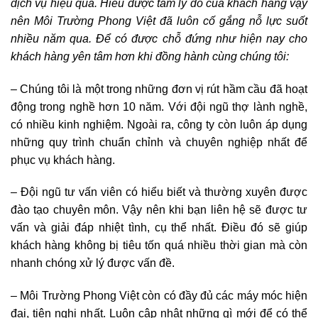
dịch vụ hiệu quả. Hiểu được tâm lý đó của khách hàng vậy
nên Môi Trường Phong Việt đã luôn cố gắng nỗ lực suốt
nhiều năm qua. Để có được chỗ đứng như hiện nay cho
khách hàng yên tâm hơn khi đồng hành cùng chúng tôi:
– Chúng tôi là một trong những đơn vị rút hầm cầu đã hoạt
động trong nghề hơn 10 năm. Với đội ngũ thợ lành nghề,
có nhiều kinh nghiệm. Ngoài ra, công ty còn luôn áp dụng
những quy trình chuẩn chỉnh và chuyên nghiệp nhất để
phục vụ khách hàng.
– Đội ngũ tư vấn viên có hiểu biết và thường xuyên được
đào tạo chuyên môn. Vậy nên khi bạn liên hệ sẽ được tư
vấn và giải đáp nhiệt tình, cụ thể nhất. Điều đó sẽ giúp
khách hàng không bị tiêu tốn quá nhiều thời gian mà còn
nhanh chóng xử lý được vấn đề.
– Môi Trường Phong Việt còn có đầy đủ các máy móc hiện
đại, tiện nghi nhất. Luôn cập nhật những gì mới để có thể