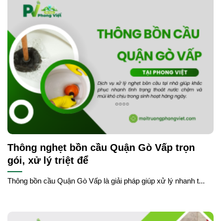
Thông nghẹt bồn cầu Quận Gò Vấp trọn
gói, xử lý triệt để
Thông bồn cầu Quận Gò Vấp là giải pháp giúp xử lý nhanh t...