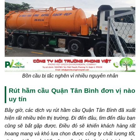
Bồn cầu bị tắc nghẽn vì nhiều nguyên nhân
Rút hầm cầu Quận Tân Bình đơn vị nào
uy tín
Bây giờ, các dịch vụ rút hầm cầu Quận Tân Bình đã xuất
hiện rất nhiều trên thị trường. Đi đến đâu, tìm đến đâu bạn
cũng sẽ bắt gặp được. Điều đó sẽ khiến khách hàng rất
hoang mang và khó lựa chọn được công ty chất lượng tốt,