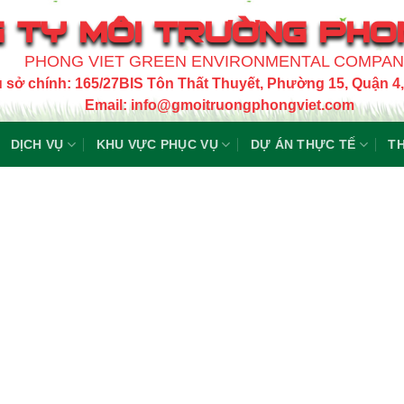
 TY MÔI TRƯỜNG PHO
PHONG VIET GREEN ENVIRONMENTAL COMPA
ụ sở chính: 165/27BIS Tôn Thất Thuyết, Phường 15, Quận 
Email: info@gmoitruongphongviet.com
DỊCH VỤ
KHU VỰC PHỤC VỤ
DỰ ÁN THỰC TẾ
TH