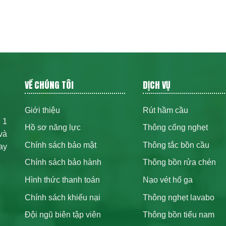
VỀ CHÚNG TÔI
DỊCH VỤ
Giới thiệu
Rút hầm cầu
 1
Hồ sơ năng lực
Thông cống nghẹt
và
Chính sách bảo mật
Thông tắc bồn cầu
ay
Chính sách bảo hành
Thông bồn rửa chén
Hình thức thanh toán
Nạo vét hố ga
Chính sách khiếu nại
Thông nghẹt lavabo
Đội ngũ biên tập viên
Thông bồn tiểu nam