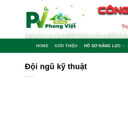
Skip
CÔNG
to
content
Tr
HOME
GIỚI THIỆU
HỒ SƠ NĂNG LỰC
Đội ngũ kỹ thuật