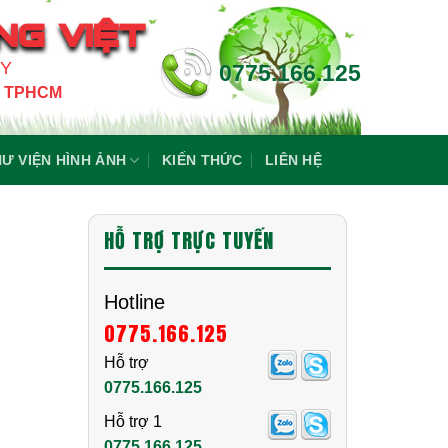
NG VIỆT
NY
0775.166.125
4, TPHCM
Ư VIỆN HÌNH ẢNH
KIẾN THỨC
LIÊN HỆ
HỖ TRỢ TRỰC TUYẾN
Hotline
0775.166.125
Hỗ trợ
0775.166.125
Hỗ trợ 1
0775.166.125