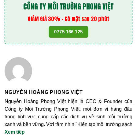
CÔNG TY MÔI TRƯỜNG PHONG VIỆT
GIẢM GIÁ 30% - Có mặt sau 20 phút
0775.166.125
NGUYỄN HOÀNG PHONG VIỆT
Nguyễn Hoàng Phong Việt hiện là CEO & Founder của
Công ty Môi Trường Phong Việt, một đơn vị hàng đầu
trong lĩnh vực cung cấp các dịch vụ vệ sinh môi trường
xanh và bền vững. Với tầm nhìn "Kiến tạo môi trường sạch
cho thế hệ tương lai", anh đã dẫn dắt công ty phát triển và
Xem tiếp