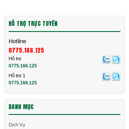
mở rộng dịch vụ, mang đến những giải pháp vệ sinh môi
trường tối ưu nhất cho khách hàng tại TP.HCM và các khu
vực lân cận. Từ năm 2015, anh Phong Việt đã tập trung
HỖ TRỢ TRỰC TUYẾN
xây dựng một đội ngũ kỹ thuật viên chuyên nghiệp, trang bị
công nghệ hiện đại nhằm xử lý nhanh chóng, hiệu quả mọi
vấn đề về vệ sinh môi trường. Đến nay, Công ty Môi
Hotline
Trường Phong Việt đã trở thành đối tác đáng tin cậy của
0775.166.125
nhiều hộ gia đình, doanh nghiệp và tổ chức công cộng.
Hỗ trợ
0775.166.125
Hỗ trợ 1
0775.166.125
DANH MỤC
Dịch Vụ