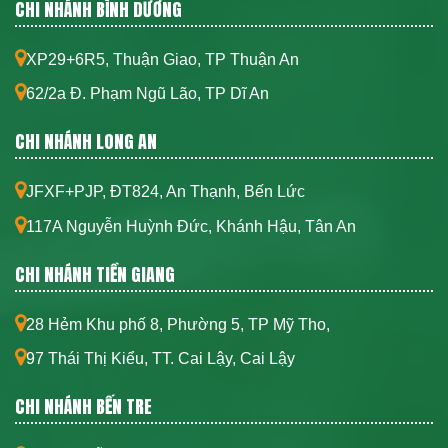
CHI NHÁNH BÌNH DƯƠNG
XP29+6R5, Thuận Giao, TP Thuận An
62/2a Đ. Phạm Ngũ Lão, TP Dĩ An
CHI NHÁNH LONG AN
JFXF+PJP, ĐT824, An Thạnh, Bến Lức
117A Nguyễn Huỳnh Đức, Khánh Hậu, Tân An
CHI NHÁNH TIỀN GIANG
28 Hẻm Khu phố 8, Phường 5, TP Mỹ Tho,
97 Thái Thị Kiểu, TT. Cai Lậy, Cai Lậy
CHI NHÁNH BẾN TRE