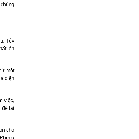
 chúng
vụ. Tùy
hất lên
 cứ một
ua điện
 việc,
 để lại
môn cho
n Phong