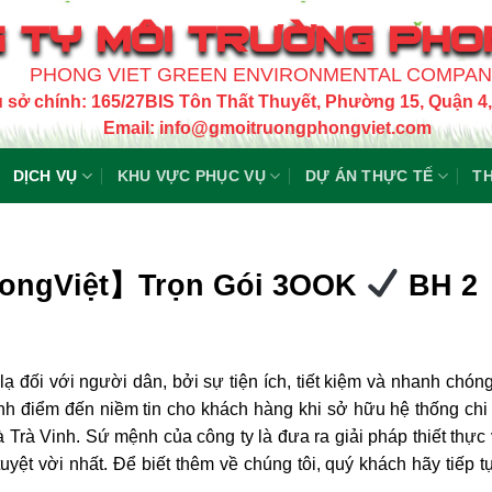
 TY MÔI TRƯỜNG PHO
PHONG VIET GREEN ENVIRONMENTAL COMPA
ụ sở chính: 165/27BIS Tôn Thất Thuyết, Phường 15, Quận 
Email: info@gmoitruongphongviet.com
DỊCH VỤ
KHU VỰC PHỤC VỤ
DỰ ÁN THỰC TẾ
TH
hongViệt】Trọn Gói 3OOK
BH 2
lạ đối với người dân, bởi sự tiện ích, tiết kiệm và nhanh chón
nh điểm đến niềm tin cho khách hàng khi sở hữu hệ thống ch
à Trà Vinh. Sứ mệnh của công ty là đưa ra giải pháp thiết thực
uyệt vời nhất. Để biết thêm về chúng tôi, quý khách hãy tiếp t