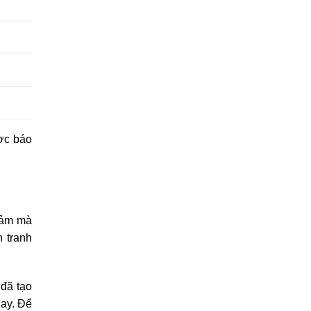
ợc báo
giảm mà
h tranh
đã tạo
nay. Để