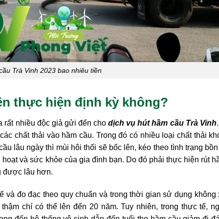
cầu Trà Vinh 2023 bao nhiêu tiền
ên thực hiện định kỳ không?
ủa rất nhiều độc giả gửi đến cho
dịch vụ hút hầm cầu Trà Vinh
 các chất thải vào hầm cầu. Trong đó có nhiều loại chất thải k
u lâu ngày thì mùi hôi thối sẽ bốc lên, kéo theo tình trạng bồn
h hoạt và sức khỏe của gia đình bạn. Do đó phải thực hiện rút 
g được lâu hơn.
kế và đo đạc theo quy chuẩn và trong thời gian sử dụng không 
 thậm chí có thể lên đến 20 năm. Tuy nhiên, trong thực tế, n
rọng đến hệ thống vệ sinh dẫn đến tuổi thọ hầm cầu giảm đi đ