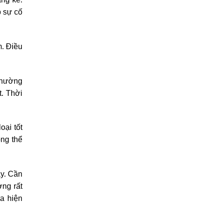
p sự cố
m. Điều
 thường
t. Thời
oại tốt
ông thể
ày. Cần
ờng rất
ra hiện