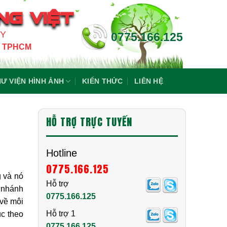
NG VIỆT
NY
0775.166.125
4, TPHCM
Ư VIỆN HÌNH ẢNH
KIẾN THỨC
LIÊN HỆ
HỖ TRỢ TRỰC TUYẾN
Hotline
0775.166.125
g và nó
Hỗ trợ
i nhánh
0775.166.125
 về môi
Hỗ trợ 1
ục theo
0775.166.125