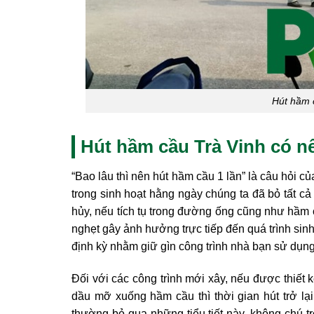
Hút hầm 
Hút hầm cầu Trà Vinh có n
“Bao lâu thì nên hút hầm cầu 1 lần” là câu hỏi c
trong sinh hoạt hằng ngày chúng ta đã bỏ tất cả
hủy, nếu tích tụ trong đường ống cũng như hầm cầ
nghẹt gây ảnh hưởng trực tiếp đến quá trình sin
định kỳ nhằm giữ gìn công trình nhà bạn sử dụn
Đối với các công trình mới xây, nếu được thiết 
dầu mỡ xuống hầm cầu thì thời gian hút trở lại
thường bỏ qua những tiểu tiết này, không chú t