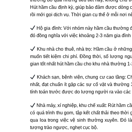
Hút hầm cầu định kỳ, giúp bảo đảm được dòng ch
rồi mới gọi dịch vụ. Thời gian cụ thể ở mỗi nơi 
Hộ gia đình: Với nhóm này hầm cầu thường đượ
đó đồng nghĩa với việc khoảng 2-3 năm gia đình 
Khu nhà cho thuê, nhà trọ: Hầm cầu ở những 
muốn tiết kiệm chi phí. Đồng thời, số lượng ng
gian tốt nhất hút hầm cầu cho khu nhà thường 1
Khách sạn, bệnh viện, chung cư cao tầng: Chất
nhất, đạt chuẩn ít gặp các sự cố vặt và thường 
tính toán trước được do lượng người ra vào các tru
Nhà máy, xí nghiệp, khu chế xuất: Rút hầm cầu
có quá trình thu gom, tập kết chất thải theo thờ
qua loa trong việc vệ sinh thường xuyên. Đó là
tượng trào ngược, nghẹt cục bộ.