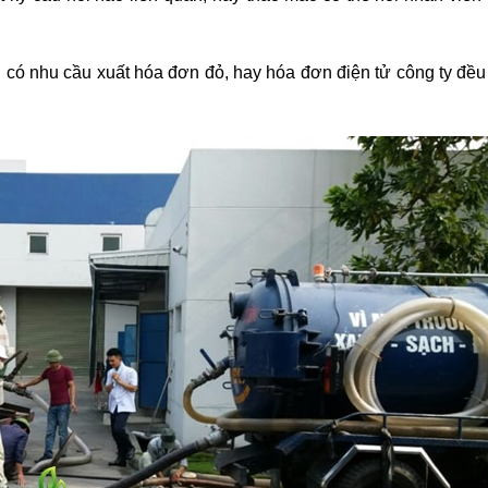
có nhu cầu xuất hóa đơn đỏ, hay hóa đơn điện tử công ty đều