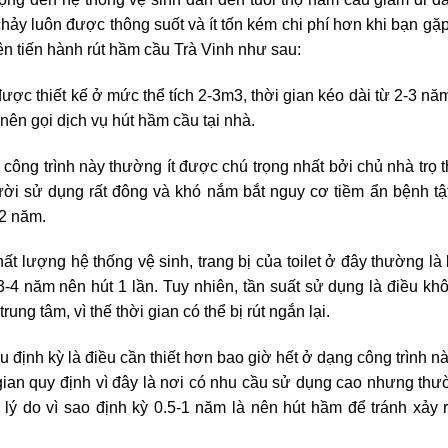
ảy luôn được thông suốt và ít tốn kém chi phí hơn khi bạn gặ
nên tiến hành rút hầm cầu Trà Vinh như sau:
c thiết kế ở mức thể tích 2-3m3, thời gian kéo dài từ 2-3 nă
nên gọi dịch vụ hút hầm cầu tại nhà.
công trình này thường ít được chú trọng nhất bởi chủ nhà trọ
ười sử dụng rất đông và khó nắm bắt nguy cơ tiềm ẩn bệnh tậ
-2 năm.
 lượng hệ thống vệ sinh, trang bị của toilet ở đây thường là l
3-4 năm nên hút 1 lần. Tuy nhiên, tần suất sử dụng là điều kh
ng tâm, vì thế thời gian có thể bị rút ngắn lại.
 định kỳ là điều cần thiết hơn bao giờ hết ở dạng công trình n
i gian quy định vì đây là nơi có nhu cầu sử dụng cao nhưng thư
 lý do vì sao định kỳ 0.5-1 năm là nên hút hầm để tránh xảy 